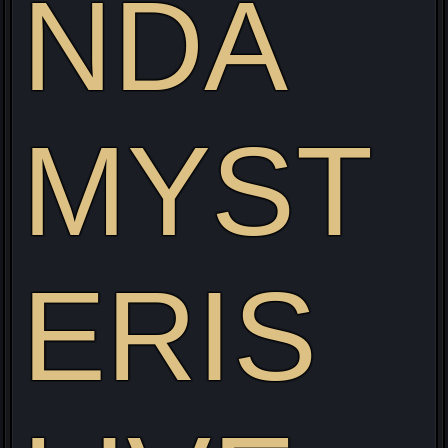
NDA
MYST
Visitez mon site web pour découvrir mon projet Live
alliant Gaming/Streaming/Cosplay !
ERIS