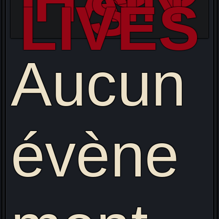
HAIN
S
LIVES
Aucun
évène