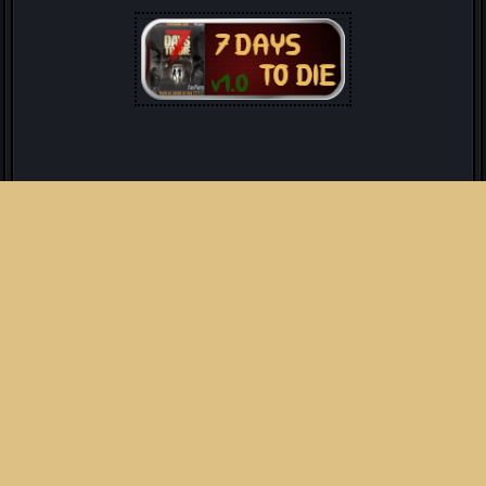
Soirée Spook-Team !