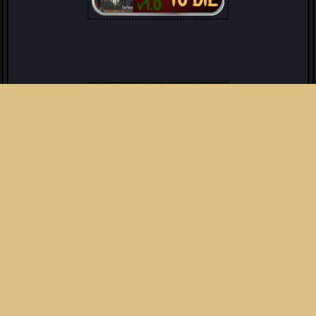
Soirée Spook-Team !