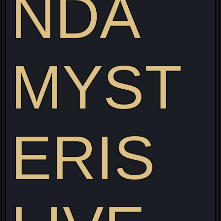
NDA
MYST
Visitez mon site web pour découvrir mon projet Live
alliant Gaming/Streaming/Cosplay !
ERIS