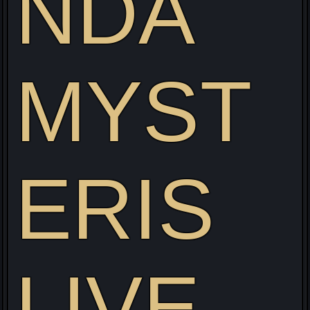
NDA
MYST
Visitez mon site web pour découvrir mon projet Live
alliant Gaming/Streaming/Cosplay !
ERIS
LIVE