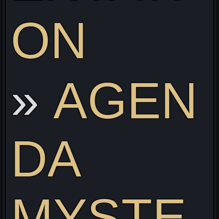
e
ON
AGEN
DA
Visitez mon site web pour découvrir mon projet Live
alliant Gaming/Streaming/Cosplay !
MYSTE