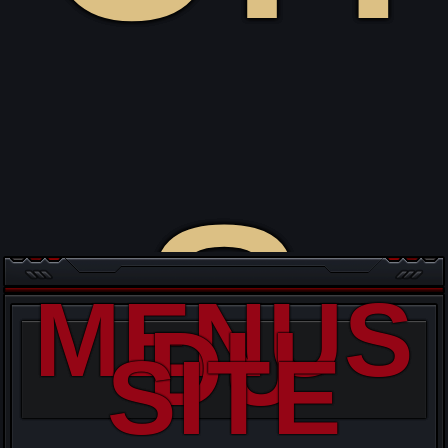
s
MENUS
DU
SITE