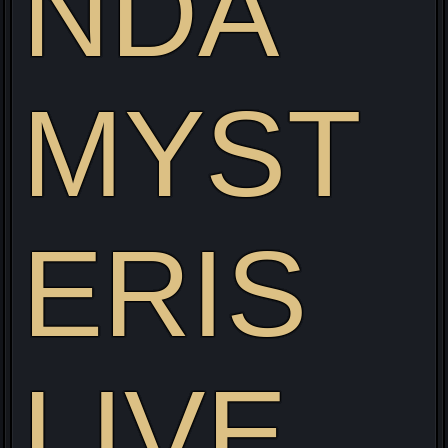
NDA
MYST
Visitez mon site web pour découvrir mon projet Live
alliant Gaming/Streaming/Cosplay !
ERIS
LIVE