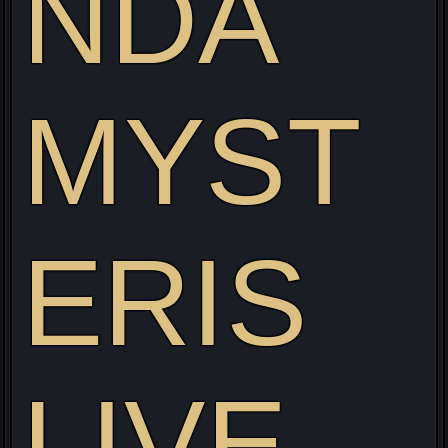
NDA
MYST
Visitez mon site web pour découvrir mon projet Live
alliant Gaming/Streaming/Cosplay !
ERIS
LIVE