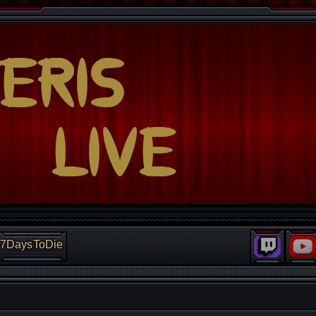
7DaysToDie