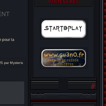
PARTENAIRES
ENT
alendar
Office 365
n pour la
025 par Mysteris