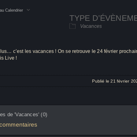
au Calendrier
TYPE D’ÉVÈNEM
rger ICS
Calendrier Google
iC
Vacances
lus… c’est les vacances ! On se retrouve le 24 février prochai
s Live !
Publié le 21 février 2
s de 'Vacances' (0)
 commentaires