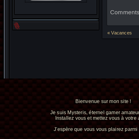
Comments 
Navigat
« Vacances
de
l’article
Bienvenue sur mon site !
Je suis Mysteris, éternel gamer amateur
Installez vous et mettez vous à votre a
J'espère que vous vous plairez parmi 