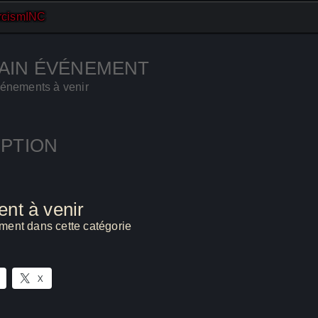
rcismINC
AIN ÉVÉNEMENT
énements à venir
PTION
nt à venir
ent dans cette catégorie
X