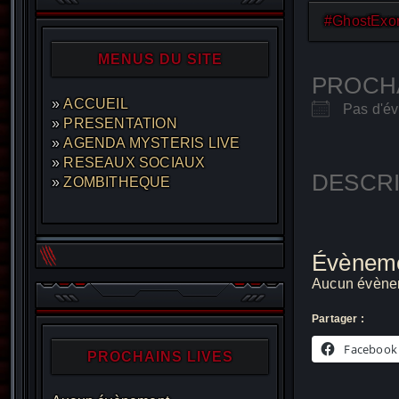
#GhostExo
MENUS DU SITE
PROCH
ACCUEIL
Pas d'év
PRESENTATION
AGENDA MYSTERIS LIVE
RESEAUX SOCIAUX
DESCRI
ZOMBITHEQUE
Évèneme
Aucun évènem
Partager :
Facebook
PROCHAINS LIVES