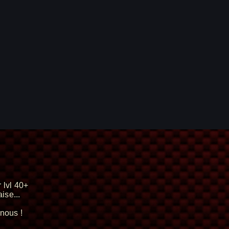
 lvl 40+
ise...
nous !