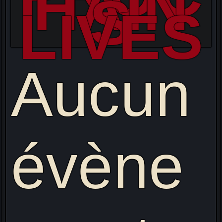
HAIN
S
LIVES
Aucun
évène