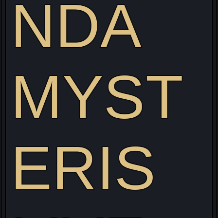
NDA
MYST
Visitez mon site web pour découvrir mon projet Live
alliant Gaming/Streaming/Cosplay !
ERIS