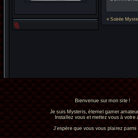
Navigat
« Soirée Myste
de
l’article
Bienvenue sur mon site !
Je suis Mysteris, éternel gamer amateur
Installez vous et mettez vous à votre a
J'espère que vous vous plairez parmi 