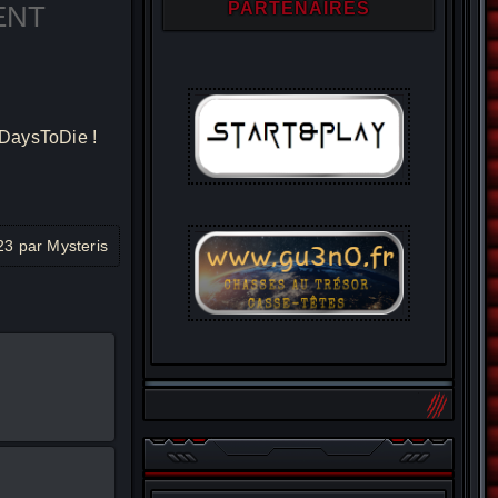
PARTENAIRES
ENT
alendar
Office 365
7DaysToDie !
23 par Mysteris