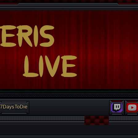
7DaysToDie