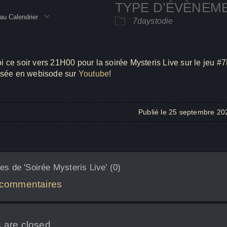
TYPE D’ÉVÈNEM
au Calendrier
7daystodie
rger ICS
Calendrier Google
iC
 ce soir vers 21H00 pour la soirée Mysteris Live sur le jeu #
fusée en webisode sur
Youtube
!
Publié le 25 septembre 20
s de 'Soirée Mysteris Live' (0)
 commentaires
are closed.