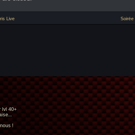
ion
ris Live
Soirée 
 lvl 40+
ise...
nous !