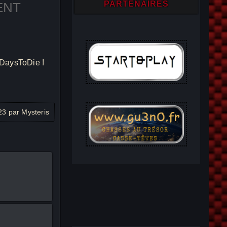
PARTENAIRES
ENT
alendar
Office 365
7DaysToDie !
23 par Mysteris