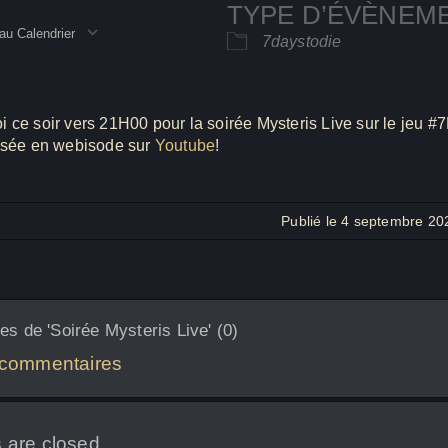
TYPE D’ÉVÈNEM
au Calendrier
7daystodie
rger ICS
Calendrier Google
iC
 ce soir vers 21H00 pour la soirée Mysteris Live sur le jeu #
fusée en webisode sur
Youtube
!
Publié le 4 septembre 20
s de 'Soirée Mysteris Live' (0)
 commentaires
are closed.