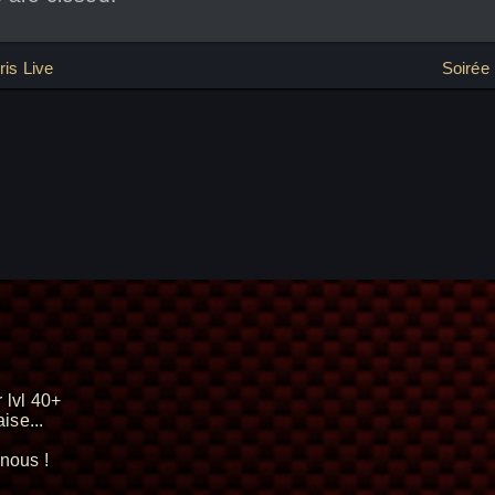
ion
ris Live
Soirée 
 lvl 40+
ise...
nous !