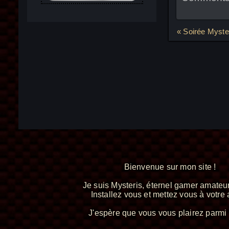
Navigat
« Soirée Myste
de
l’article
Bienvenue sur mon site !
Je suis Mysteris, éternel gamer amateur
Installez vous et mettez vous à votre a
J'espère que vous vous plairez parmi 