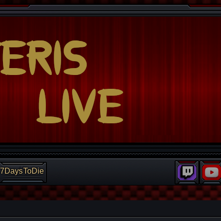
7DaysToDie