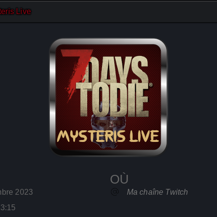
eris Live
OÙ
embre 2023
Ma chaîne Twitch
23:15