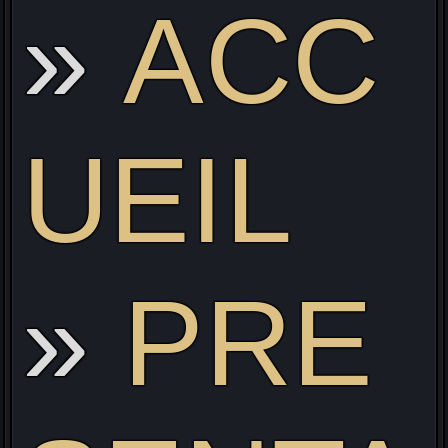
ACC
Li
UEIL
PRE