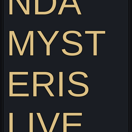
NDA
MYST
Visitez mon site web pour découvrir mon projet Live
alliant Gaming/Streaming/Cosplay !
ERIS
LIVE