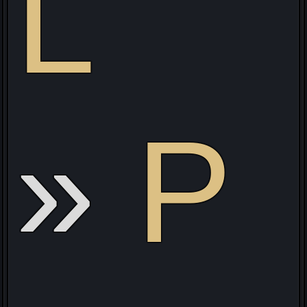
L
L
P