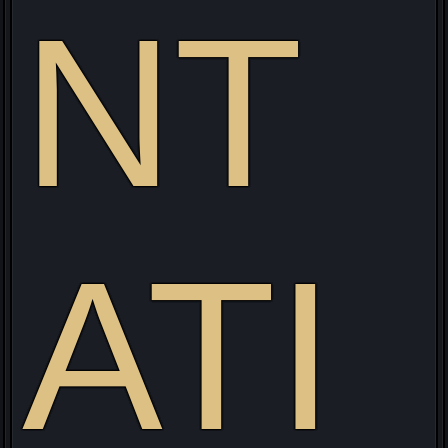
v
NT
ATI