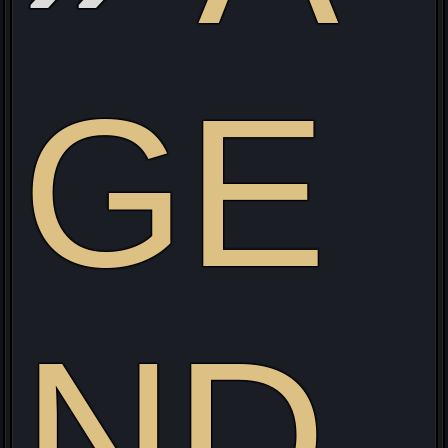
e
GE
ND