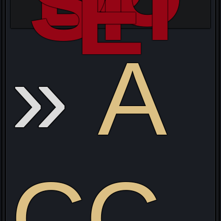
SIT
E
s
A
CC