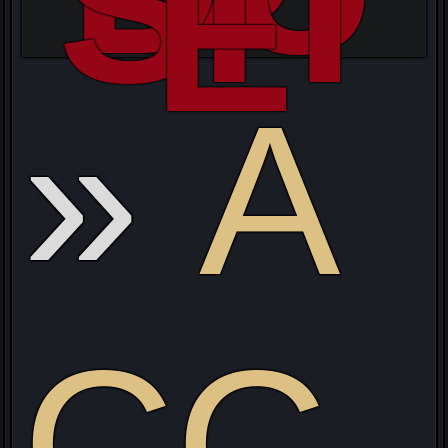
SIT
E
s
A
CC