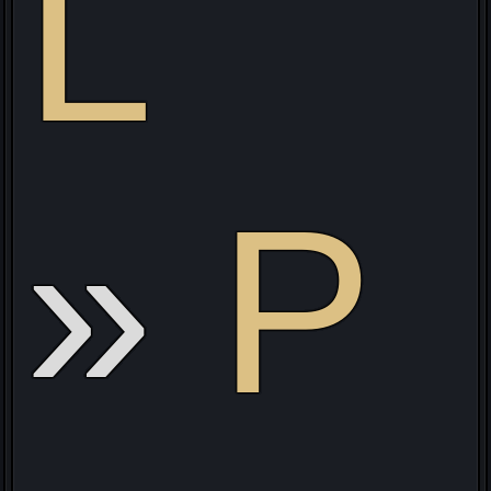
L
L
P