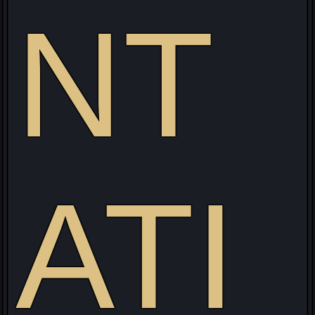
v
NT
ATI