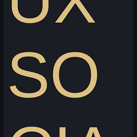
UX
SO