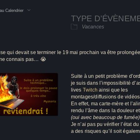
au Calendrier
TYPE D’ÉVÈNEM
rger ICS
Calendrier Google
iC
Vacances
se qui devait se terminer le 19 mai prochain va être prolongé
 ne connais pas… 😭
Suite à un petit problème d’or
je suis dans l’impossibilité d’a
lives
Twitch
ainsi que les
montages/diffusions de vidéo
En effet, ma carte-mère et l’al
rendu l’âme dans la douleur e
(oui avec beaucoup de fumée)
Je n’ai pas pu vérifier l’état d
a des risques qu’il soit égal