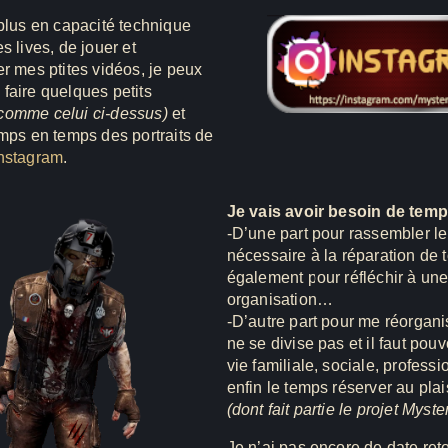
 plus en capacité technique
s lives, de jouer et
er mes ptites vidéos, je peux
faire quelques petits
comme celui ci-dessus)
et
emps en temps des portraits de
nstagram
.
Je vais avoir besoin de temp
-D’une part pour rassembler l
nécessaire à la réparation de 
également pour réfléchir à un
organisation…
-D’autre part pour me réorgani
ne se divise pas et il faut pouv
vie familiale, sociale, professi
enfin le temps réserver au plai
(dont fait partie le projet Myste
Je n’ai pas encore de date reto