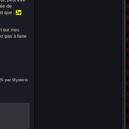
rée de
st que :
Je
nt sur
mes
ez pas à faire
25 par Mysteris