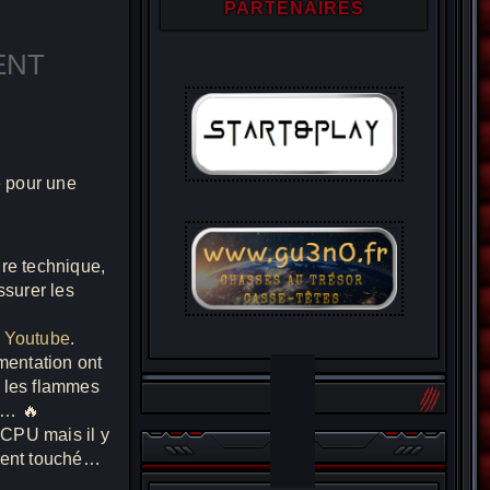
PARTENAIRES
ENT
alendar
Office 365
e pour une
dre technique,
ssurer les
s
Youtube
.
imentation ont
t les flammes
… 🔥
u CPU mais il y
ement touché…