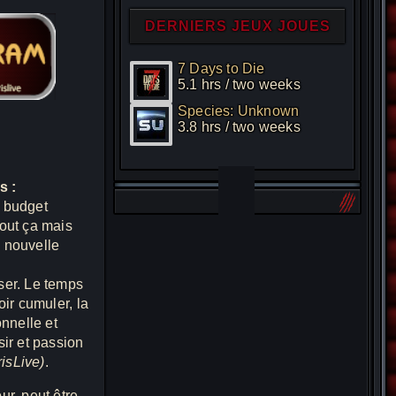
DERNIERS JEUX JOUES
7 Days to Die
5.1 hrs / two weeks
Species: Unknown
3.8 hrs / two weeks
s :
e budget
tout ça mais
e nouvelle
ser. Le temps
oir cumuler, la
onnelle et
sir et passion
risLive)
.
ur, peut être