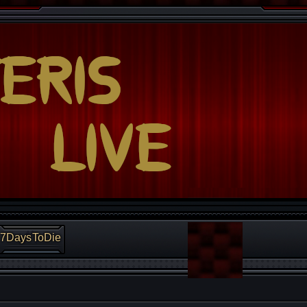
7DaysToDie