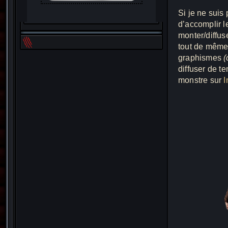
Si je ne suis
d’accomplir le
monter/diffus
tout de même 
graphismes
(
diffuser de t
monstre sur
I