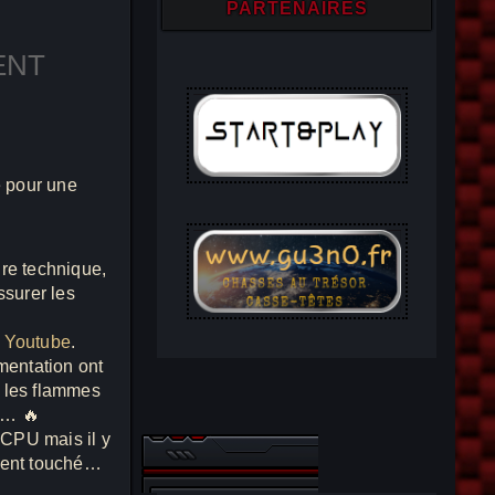
PARTENAIRES
ENT
alendar
Office 365
e pour une
dre technique,
ssurer les
s
Youtube
.
imentation ont
t les flammes
… 🔥
u CPU mais il y
ement touché…