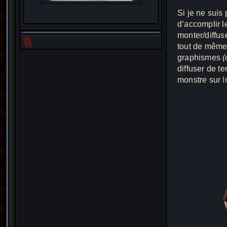
Si je ne suis
d’accomplir le
monter/diffus
tout de même 
graphismes
(
diffuser de t
monstre sur
I