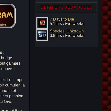
DERNIERS JEUX JOUES
7 Days to Die
5.1 hrs / two weeks
Species: Unknown
3.8 hrs / two weeks
s :
e budget
tout ça mais
e nouvelle
ser. Le temps
oir cumuler, la
onnelle et
sir et passion
risLive)
.
ur, peut être