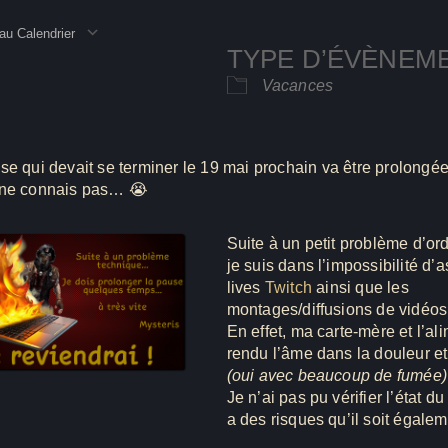
au Calendrier
TYPE D’ÉVÈNEM
rger ICS
Calendrier Google
iC
Vacances
se qui devait se terminer le 19 mai prochain va être prolongé
 ne connais pas… 😭
Suite à un petit problème d’or
je suis dans l’impossibilité d’a
lives
Twitch
ainsi que les
montages/diffusions de vidéo
En effet, ma carte-mère et l’al
rendu l’âme dans la douleur e
(oui avec beaucoup de fumée)
Je n’ai pas pu vérifier l’état d
a des risques qu’il soit égal