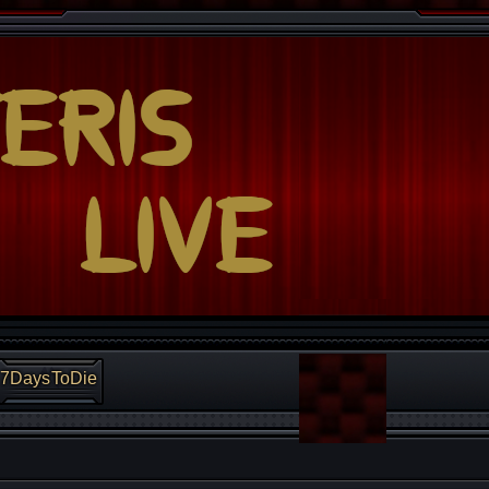
7DaysToDie