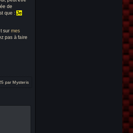
rée de
st que :
Je
nt sur
mes
ez pas à faire
025 par Mysteris