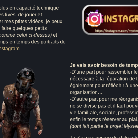
 plus en capacité technique
s lives, de jouer et
er mes ptites vidéos, je peux
faire quelques petits
comme celui ci-dessus)
et
emps en temps des portraits de
nstagram
.
Je vais avoir besoin de temp
-D’une part pour rassembler l
nécessaire à la réparation de 
également pour réfléchir à un
organisation…
-D’autre part pour me réorgani
ne se divise pas et il faut pouv
vie familiale, sociale, professi
enfin le temps réserver au plai
(dont fait partie le projet Myste
Je n’ai pas encore de date reto