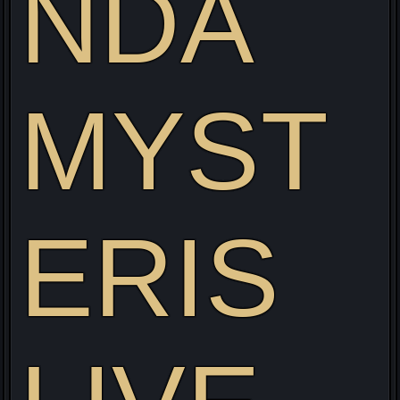
NDA
MYST
Visitez mon site web pour découvrir mon projet Live
alliant Gaming/Streaming/Cosplay !
ERIS