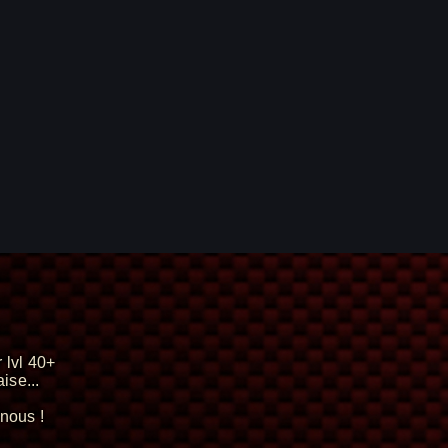
 lvl 40+
ise...
nous !