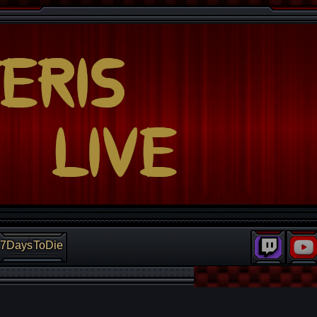
7DaysToDie