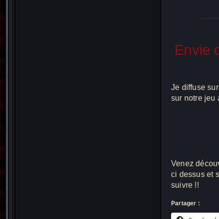
——
Envie 
Je diffuse su
sur notre jeu
Venez découv
ci dessus et s
suivre !!
Partager :