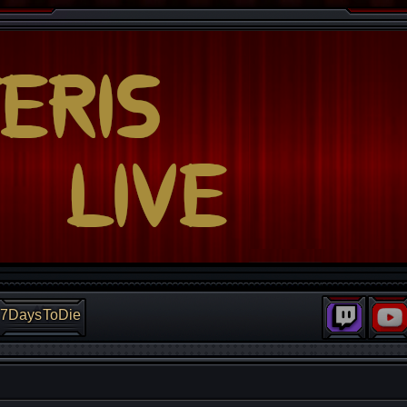
7DaysToDie