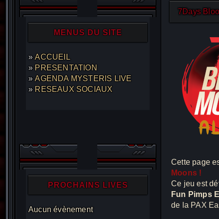
7Days Blo
MENUS DU SITE
ACCUEIL
PRESENTATION
AGENDA MYSTERIS LIVE
RESEAUX SOCIAUX
Cette page e
Moons !
Ce jeu est dé
PROCHAINS LIVES
Fun Pimps E
de la PAX Ea
Aucun évènement