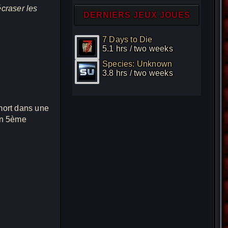
craser les
DERNIERS JEUX JOUES
7 Days to Die
5.1 hrs / two weeks
Species: Unknown
3.8 hrs / two weeks
mort dans une
 un 5ème