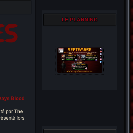
LE PLANNING
Days Blood
ité par
The
résenté lors