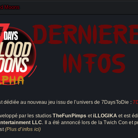
od Moons
st dédiée au nouveau jeu issu de l’univers de 7DaysToDie :
7
veloppé par les studios
TheFunPimps
et
iLLOGIKA
et est éd
ntertainment LLC
. Il a été annoncé lors de la Twich Con et p
st
(Plus d’infos ici)