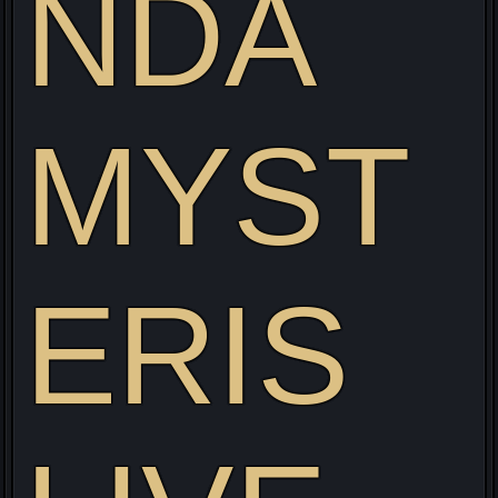
NDA
MYST
Visitez mon site web pour découvrir mon projet Live
alliant Gaming/Streaming/Cosplay !
ERIS