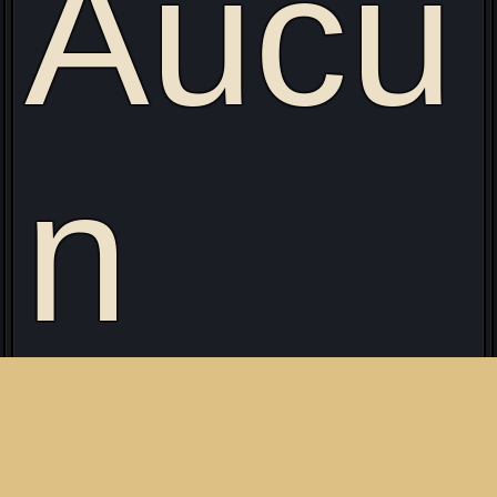
Aucu
n
évèn