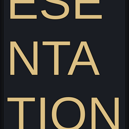
Li
ESE
NTA
TION