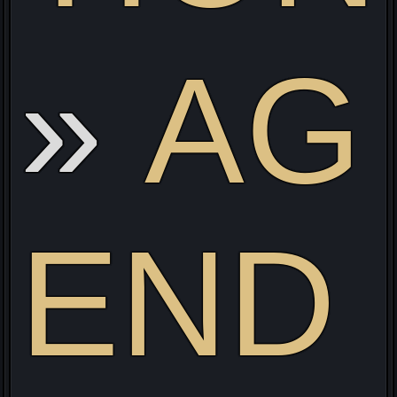
v
AG
END