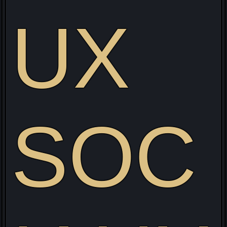
UX
SOC