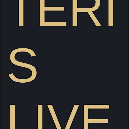
TERI
S
Visitez mon site web pour découvrir mon projet Live
alliant Gaming/Streaming/Cosplay !
LIVE